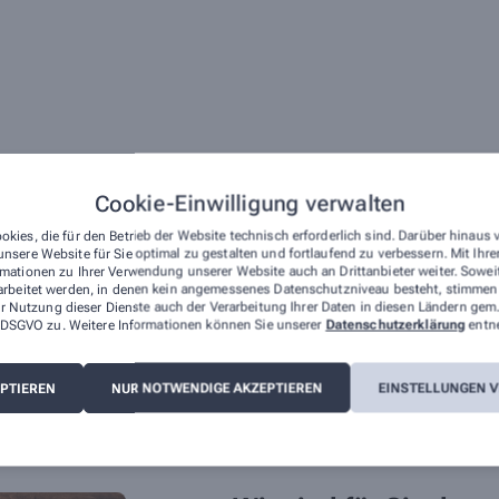
Cookie-Einwilligung verwalten
okies, die für den Betrieb der Website technisch erforderlich sind. Darüber hinaus
nsere Website für Sie optimal zu gestalten und fortlaufend zu verbessern. Mit Ih
mfangreichen Leistungen, durch die wir Ihnen täglich zur Sei
mationen zu Ihrer Verwendung unserer Website auch an Drittanbieter weiter. Sowei
arbeitet werden, in denen kein angemessenes Datenschutzniveau besteht, stimmen S
rpunkt Diabetes
Bargeldlose Zahlung
r Nutzung dieser Dienste auch der Verarbeitung Ihrer Daten in diesen Ländern gem.
 a DSGVO zu. Weitere Informationen können Sie unserer
Datenschutzerklärung
entn
EPTIEREN
NUR NOTWENDIGE AKZEPTIEREN
EINSTELLUNGEN 