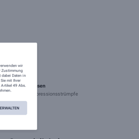
 verwenden wir
rer Zustimmung
te stehen.
t dabei Daten in
ie mit Ihrer
Anmessen
 Artikel 49 Abs.
ehmen.
Kompressionsstrümpfe
VERWALTEN